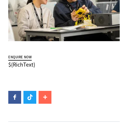
ENQUIRE NOW
${RichText}