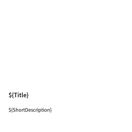
News image
${Title}
${ShortDescription}
News image