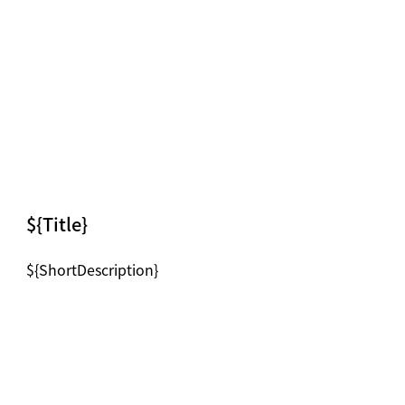
${Title}
${ShortDescription}
News image