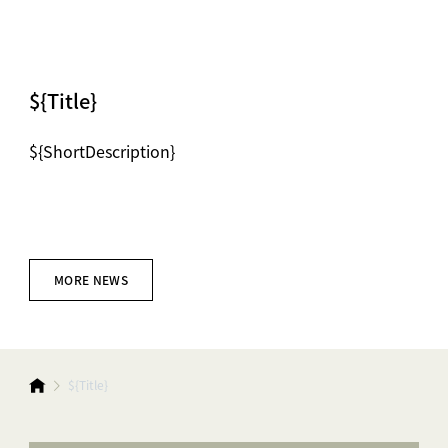
${Title}
${ShortDescription}
MORE NEWS
${Title}