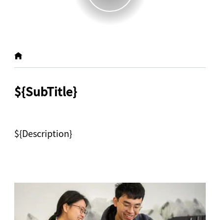
${SubTitle}
${Description}